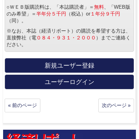
○ＷＥＢ版購読料は、「本誌購読者」＝
無料
、「WEB版
のみ希望」＝
半年分５千円
（税込）or
１年分９千円
（同）。
※なお、本誌（経済リポート）の購読を希望する方は、
直接弊社（電
０８４・９３１・２０００
）までご連絡く
ださい。
新規ユーザー登録
ユーザーログイン
« 前のページ
次のページ »