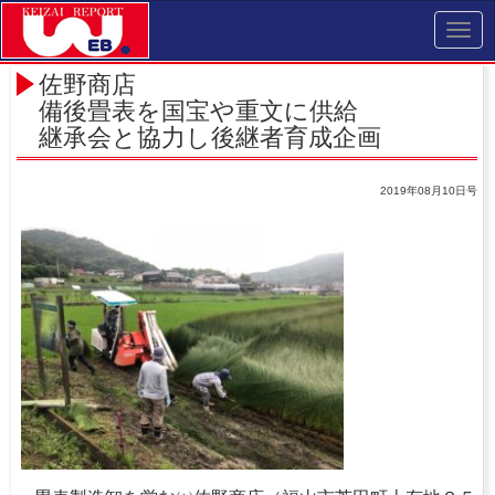
Toggl
navig
佐野商店
備後畳表を国宝や重文に供給
継承会と協力し後継者育成企画
2019年08月10日号