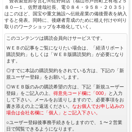
畳表製造卸を営む㈲佐野商店（福山市芦田町上有地２５
８０―１、佐野達哉社長、電０８４・９５８・２０３５）
はこのほど、国宝や重文施設へ伝統産業の備後畳表を納入
すると発表。同時に、後継者育成のために植え付けや刈り
取りのワークショップを本格化していく。
このコンテンツは購読会員向けサービスです。
ＷＥＢの記事をご覧になりたい場合は、「経済リポート
購読契約」もしくは「ＷＥＢ版購読契約」が必要になり
ます。
◎すでに本誌の購読契約をされている方は、下記の「新
規ユーザー登録」をお願いします。
◎ＷＥＢ版のみの購読希望の方は、下記「新規ユーザー
登録」をご記入の上、
得意先コード欄に「000」
と入力
して下さい。メールをお送りしますので、必要事項をお
書き添えの上ご返送ください。
なお個人でお申し込みの
場合は会社名欄に「個人」とご記入下さい。
○ユーザー登録後事務手続きをしますので、１〜２営業
日で閲覧できるようになります。