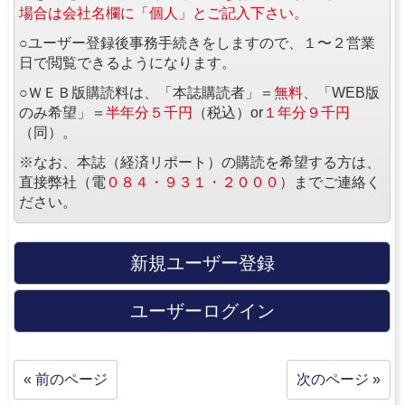
場合は会社名欄に「個人」とご記入下さい。
○ユーザー登録後事務手続きをしますので、１〜２営業
日で閲覧できるようになります。
○ＷＥＢ版購読料は、「本誌購読者」＝
無料
、「WEB版
のみ希望」＝
半年分５千円
（税込）or
１年分９千円
（同）。
※なお、本誌（経済リポート）の購読を希望する方は、
直接弊社（電
０８４・９３１・２０００
）までご連絡く
ださい。
新規ユーザー登録
ユーザーログイン
« 前のページ
次のページ »