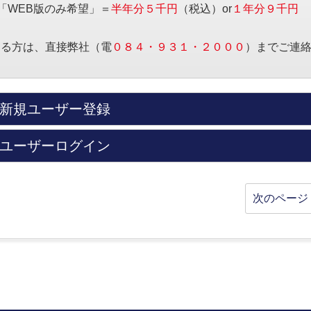
「WEB版のみ希望」＝
半年分５千円
（税込）or
１年分９千円
する方は、直接弊社（電
０８４・９３１・２０００
）までご連
新規ユーザー登録
ユーザーログイン
次のページ 