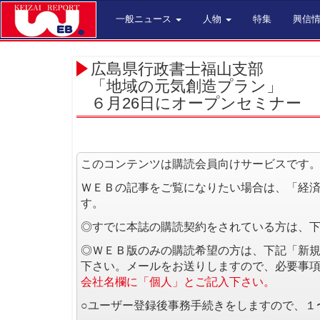
一般ニュース
人物
特集
興信
広島県行政書士福山支部
「地域の元気創造プラン」
６月26日にオープンセミナー
このコンテンツは購読会員向けサービスです
ＷＥＢの記事をご覧になりたい場合は、「経
す。
◎すでに本誌の購読契約をされている方は、
◎ＷＥＢ版のみの購読希望の方は、下記「新
下さい。メールをお送りしますので、必要事
会社名欄に「個人」とご記入下さい。
○ユーザー登録後事務手続きをしますので、１