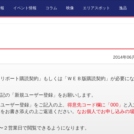
情報
イベント情報
コラム
映像
エリアスポット
逸品
2014年06
。
済リポート購読契約」もしくは「ＷＥＢ版購読契約」が必要に
下記の「新規ユーザー登録」をお願いします。
規ユーザー登録」をご記入の上、
得意先コード欄に「000」
と入
項をお書き添えの上ご返送ください。
なお個人でお申し込みの
〜２営業日で閲覧できるようになります。