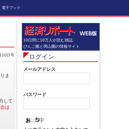
電子ブック
10日間に10万人が読む雑誌
びんご圏と岡山圏の情報サイト
月10日号
ログイン
メールアドレス
なりま
パスワード
力して
場合は