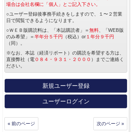
場合は会社名欄に「個人」とご記入下さい。
○ユーザー登録後事務手続きをしますので、１〜２営業
日で閲覧できるようになります。
○ＷＥＢ版購読料は、「本誌購読者」＝
無料
、「WEB版
のみ希望」＝
半年分５千円
（税込）or
１年分９千円
（同）。
※なお、本誌（経済リポート）の購読を希望する方は、
直接弊社（電
０８４・９３１・２０００
）までご連絡く
ださい。
新規ユーザー登録
ユーザーログイン
« 前のページ
次のページ »