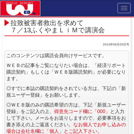
Toggl
navig
拉致被害者救出を求めて
７／13ふくやまＬｉＭで講演会
2014年06月20日号
このコンテンツは購読会員向けサービスです。
ＷＥＢの記事をご覧になりたい場合は、「経済リポート
購読契約」もしくは「ＷＥＢ版購読契約」が必要になり
ます。
◎すでに本誌の購読契約をされている方は、下記の「新
規ユーザー登録」をお願いします。
◎ＷＥＢ版のみの購読希望の方は、下記「新規ユーザー
登録」をご記入の上、
得意先コード欄に「000」
と入力
して下さい。メールをお送りしますので、必要事項をお
書き添えの上ご返送ください。
なお個人でお申し込みの
場合は会社名欄に「個人」とご記入下さい。