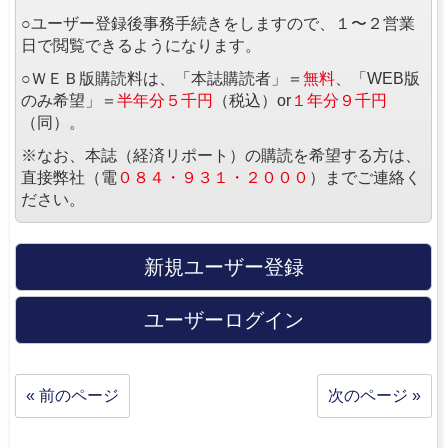
○ユーザー登録後事務手続きをしますので、１〜２営業
日で閲覧できるようになります。
○ＷＥＢ版購読料は、「本誌購読者」＝
無料
、「WEB版
のみ希望」＝
半年分５千円
（税込）or
１年分９千円
（同）。
※なお、本誌（経済リポート）の購読を希望する方は、
直接弊社（電
０８４・９３１・２０００
）までご連絡く
ださい。
新規ユーザー登録
ユーザーログイン
« 前のページ
次のページ »