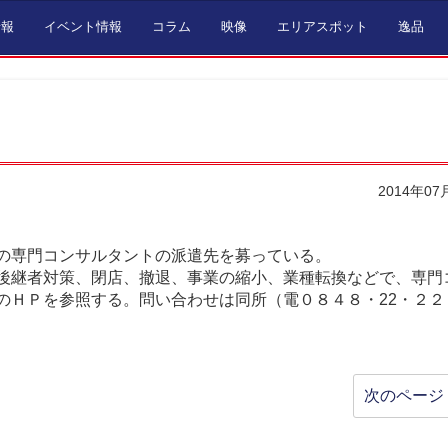
情報
イベント情報
コラム
映像
エリアスポット
逸品
2014年07
の専門コンサルタントの派遣先を募っている。
後継者対策、閉店、撤退、事業の縮小、業種転換などで、専門
のＨＰを参照する。問い合わせは同所（電０８４８・22・２２
次のページ 