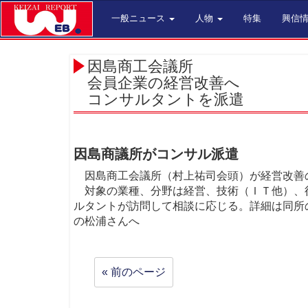
一般ニュース
人物
特集
興信
因島商工会議所
会員企業の経営改善へ
コンサルタントを派遣
因島商議所がコンサル派遣
因島商工会議所（村上祐司会頭）が経営改善
対象の業種、分野は経営、技術（ＩＴ他）、
ルタントが訪問して相談に応じる。詳細は同所
の松浦さんへ
« 前のページ