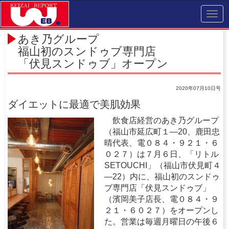
Toggl
navig
あき乃グループ
福山初のスンドゥブ専門店
「伏見スンドゥブ」オープン
2020年07月10日号
ダイエットに最適で美肌効果
飲食店経営のあき乃グループ
（福山市延広町１―20、鹿田忠
晴代表、電０８４・９２１・６
０２７）は７月６日、「リトル
SETOUCHI」（福山市伏見町４
―22）内に、福山初のスンドゥ
ブ専門店「伏見スンドゥブ」
（濱岡美子店長、電０８４・９
２１・６０２７）をオープンし
た。営業は毎週月曜日の午後６