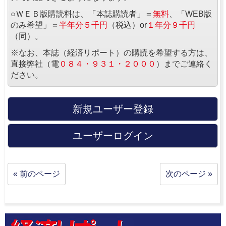
○ＷＥＢ版購読料は、「本誌購読者」＝
無料
、「WEB版
のみ希望」＝
半年分５千円
（税込）or
１年分９千円
（同）。
※なお、本誌（経済リポート）の購読を希望する方は、
直接弊社（電
０８４・９３１・２０００
）までご連絡く
ださい。
新規ユーザー登録
ユーザーログイン
« 前のページ
次のページ »