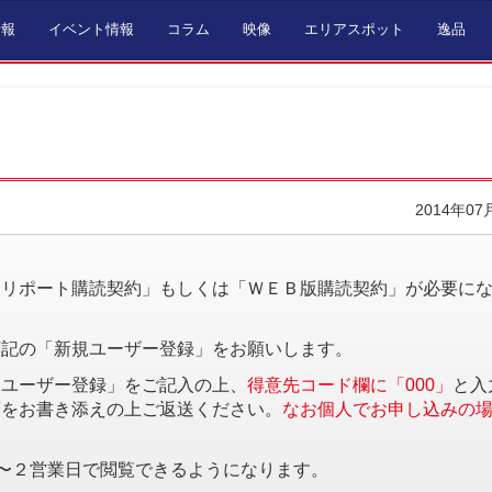
情報
イベント情報
コラム
映像
エリアスポット
逸品
2014年07
。
済リポート購読契約」もしくは「ＷＥＢ版購読契約」が必要に
下記の「新規ユーザー登録」をお願いします。
規ユーザー登録」をご記入の上、
得意先コード欄に「000」
と入
項をお書き添えの上ご返送ください。
なお個人でお申し込みの
〜２営業日で閲覧できるようになります。