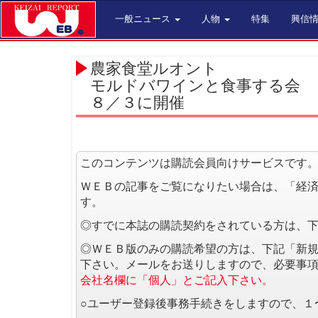
一般ニュース
人物
特集
興信
農家食堂ルオント
モルドバワインと食事する会
８／３に開催
このコンテンツは購読会員向けサービスです
ＷＥＢの記事をご覧になりたい場合は、「経
す。
◎すでに本誌の購読契約をされている方は、
◎ＷＥＢ版のみの購読希望の方は、下記「新
下さい。メールをお送りしますので、必要事
会社名欄に「個人」とご記入下さい。
○ユーザー登録後事務手続きをしますので、１