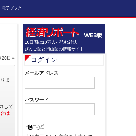
電子ブック
10日間に10万人が読む雑誌
びんご圏と岡山圏の情報サイト
月20日号
ログイン
メールアドレス
なりま
パスワード
力して
場合は