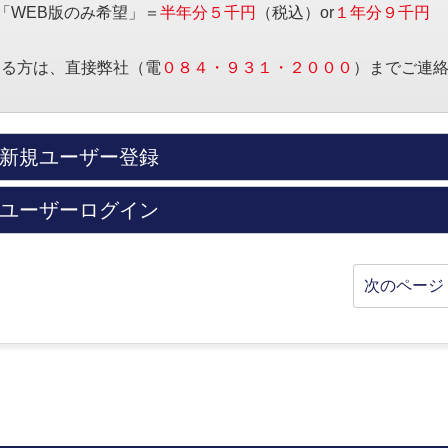
「WEB版のみ希望」＝
半年分５千円
（税込）or
１年分９千円
する方は、直接弊社（電
０８４・９３１・２０００
）までご連
新規ユーザー登録
ユーザーログイン
次のページ 