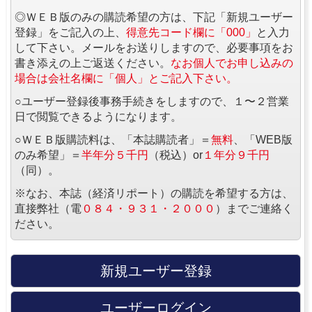
◎ＷＥＢ版のみの購読希望の方は、下記「新規ユーザー
登録」をご記入の上、
得意先コード欄に「000」
と入力
して下さい。メールをお送りしますので、必要事項をお
書き添えの上ご返送ください。
なお個人でお申し込みの
場合は会社名欄に「個人」とご記入下さい。
○ユーザー登録後事務手続きをしますので、１〜２営業
日で閲覧できるようになります。
○ＷＥＢ版購読料は、「本誌購読者」＝
無料
、「WEB版
のみ希望」＝
半年分５千円
（税込）or
１年分９千円
（同）。
※なお、本誌（経済リポート）の購読を希望する方は、
直接弊社（電
０８４・９３１・２０００
）までご連絡く
ださい。
新規ユーザー登録
ユーザーログイン