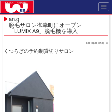
Toggl
navig
an.g
脱毛サロン御幸町にオープン
「LUMIX A9」脱毛機を導入
2021年02月10日号
くつろぎの予約制貸切りサロン