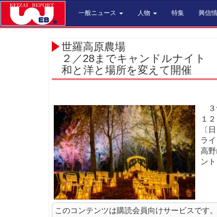
一般ニュース
人物
特集
興信
世羅高原農場
２／28までキャンドルナイト
和と洋と場所を変えて開催
３つ
１２
〔日
ライ
高野
ント
このコンテンツは購読会員向けサービスです