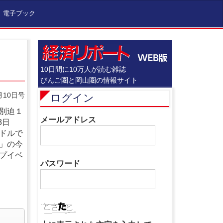
電子ブック
10日間に10万人が読む雑誌
びんご圏と岡山圏の情報サイト
月10日号
ログイン
別迫１
メールアドレス
8日
ドルで
」の今
プイベ
パスワード