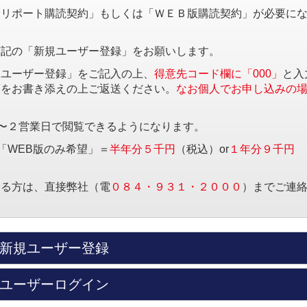
済リポート購読契約」もしくは「ＷＥＢ版購読契約」が必要に
下記の「新規ユーザー登録」をお願いします。
規ユーザー登録」をご記入の上、
得意先コード欄に「000」
と入
項をお書き添えの上ご返送ください。
なお個人でお申し込みの
〜２営業日で閲覧できるようになります。
「WEB版のみ希望」＝
半年分５千円
（税込）or
１年分９千円
する方は、直接弊社（電
０８４・９３１・２０００
）までご連
新規ユーザー登録
ユーザーログイン