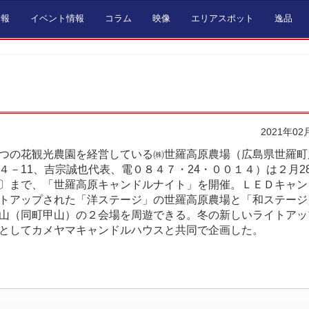
情報
イベント情報
コラム
映像
エリアスポット
逸品
2021年02
の花観光農園を経営している㈱世羅高原農場（広島県世羅町
４－11、吉宗誠也代表、電０８４７・24・００１４）は２月2
〕まで、「世羅高原キャンドルナイト」を開催。ＬＥＤキャン
トアップされた「洋ステージ」の世羅高原農場と「和ステージ
山（同町甲山）の２会場を周遊できる。冬の新しいライトアッ
としてカメヤマキャンドルハウスと共同で企画した。
。