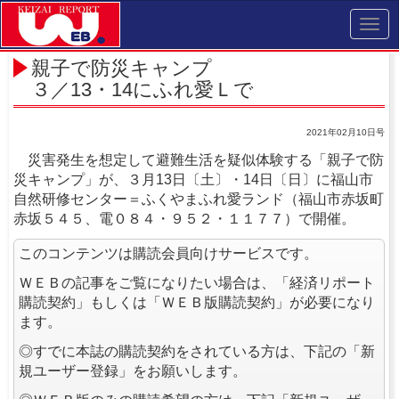
Toggl
navig
親子で防災キャンプ
３／13・14にふれ愛Ｌで
2021年02月10日号
災害発生を想定して避難生活を疑似体験する「親子で防
災キャンプ」が、３月13日〔土〕・14日〔日〕に福山市
自然研修センター＝ふくやまふれ愛ランド（福山市赤坂町
赤坂５４５、電０８４・９５２・１１７７）で開催。
このコンテンツは購読会員向けサービスです。
ＷＥＢの記事をご覧になりたい場合は、「経済リポート
購読契約」もしくは「ＷＥＢ版購読契約」が必要になり
ます。
◎すでに本誌の購読契約をされている方は、下記の「新
規ユーザー登録」をお願いします。