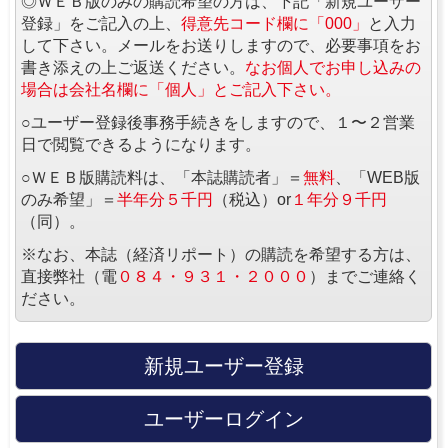
◎ＷＥＢ版のみの購読希望の方は、下記「新規ユーザー
登録」をご記入の上、
得意先コード欄に「000」
と入力
して下さい。メールをお送りしますので、必要事項をお
書き添えの上ご返送ください。
なお個人でお申し込みの
場合は会社名欄に「個人」とご記入下さい。
○ユーザー登録後事務手続きをしますので、１〜２営業
日で閲覧できるようになります。
○ＷＥＢ版購読料は、「本誌購読者」＝
無料
、「WEB版
のみ希望」＝
半年分５千円
（税込）or
１年分９千円
（同）。
※なお、本誌（経済リポート）の購読を希望する方は、
直接弊社（電
０８４・９３１・２０００
）までご連絡く
ださい。
新規ユーザー登録
ユーザーログイン