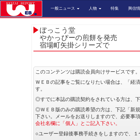
一般ニュース
人物
特集
興信
ぼっこう堂
やかっぴーの煎餅を発売
宿場町矢掛シリーズで
このコンテンツは購読会員向けサービスです
ＷＥＢの記事をご覧になりたい場合は、「経
す。
◎すでに本誌の購読契約をされている方は、
◎ＷＥＢ版のみの購読希望の方は、下記「新
下さい。メールをお送りしますので、必要事
会社名欄に「個人」とご記入下さい。
○ユーザー登録後事務手続きをしますので、１