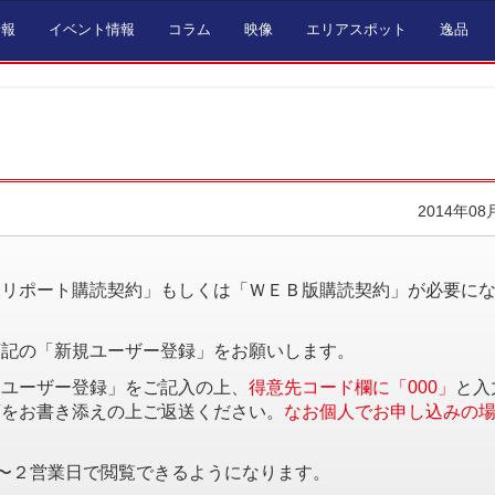
情報
イベント情報
コラム
映像
エリアスポット
逸品
2014年08
。
済リポート購読契約」もしくは「ＷＥＢ版購読契約」が必要に
下記の「新規ユーザー登録」をお願いします。
規ユーザー登録」をご記入の上、
得意先コード欄に「000」
と入
項をお書き添えの上ご返送ください。
なお個人でお申し込みの
〜２営業日で閲覧できるようになります。