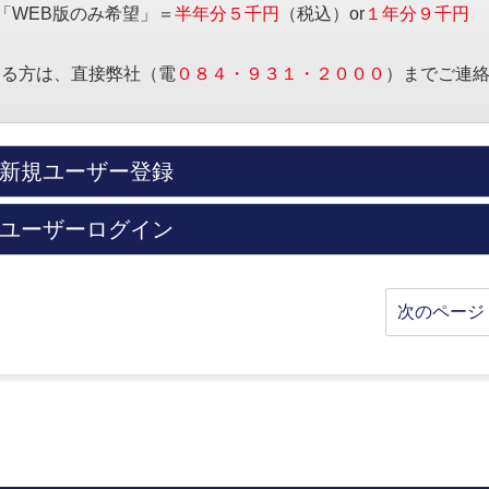
「WEB版のみ希望」＝
半年分５千円
（税込）or
１年分９千円
する方は、直接弊社（電
０８４・９３１・２０００
）までご連
新規ユーザー登録
ユーザーログイン
次のページ 