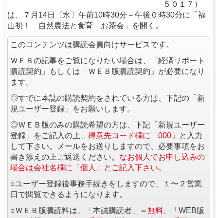
５０１７）
は、７月14日〔水〕午前10時30分－午後０時30分に「福
山初！ 自然農法と食育 お茶会」を開く。
このコンテンツは購読会員向けサービスです。
ＷＥＢの記事をご覧になりたい場合は、「経済リポート
購読契約」もしくは「ＷＥＢ版購読契約」が必要になり
ます。
◎すでに本誌の購読契約をされている方は、下記の「新
規ユーザー登録」をお願いします。
◎ＷＥＢ版のみの購読希望の方は、下記「新規ユーザー
登録」をご記入の上、
得意先コード欄に「000」
と入力
して下さい。メールをお送りしますので、必要事項をお
書き添えの上ご返送ください。
なお個人でお申し込みの
場合は会社名欄に「個人」とご記入下さい。
○ユーザー登録後事務手続きをしますので、１〜２営業
日で閲覧できるようになります。
○ＷＥＢ版購読料は、「本誌購読者」＝
無料
、「WEB版