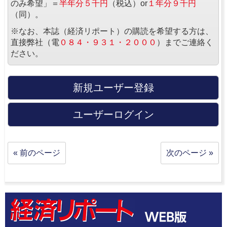
のみ希望」＝
半年分５千円
（税込）or
１年分９千円
（同）。
※なお、本誌（経済リポート）の購読を希望する方は、
直接弊社（電
０８４・９３１・２０００
）までご連絡く
ださい。
新規ユーザー登録
ユーザーログイン
« 前のページ
次のページ »