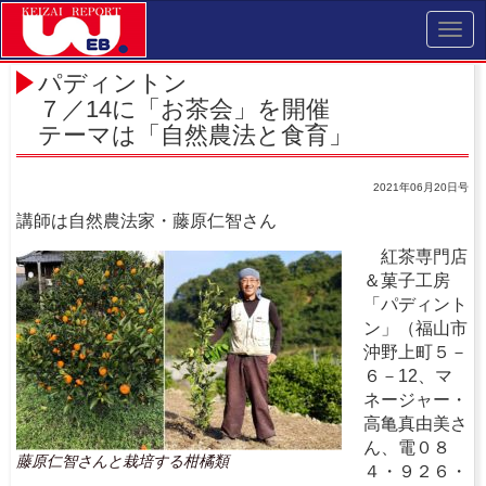
Toggl
navig
パディントン
７／14に「お茶会」を開催
テーマは「自然農法と食育」
2021年06月20日号
講師は自然農法家・藤原仁智さん
紅茶専門店
＆菓子工房
「パディント
ン」（福山市
沖野上町５－
６－12、マ
ネージャー・
高亀真由美さ
ん、電０８
藤原仁智さんと栽培する柑橘類
４・９２６・