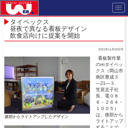
Toggl
navig
タイペックス
昼夜で異なる看板デザイン
飲食店向けに提案を開始
2021年11月20日号
看板製作業
の㈱タイペッ
クス（岡山市
南区豊成３
―21―３、
笠原圭子社
長、電０８
６・２６４・
１００５）
は、後部から
後部からライトアップしたデザイン
ライトアップ
することで、