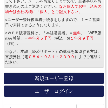
して下さい。メールをお送りしますので、必要事項をお
書き添えの上ご返送ください。
なお個人でお申し込みの
場合は会社名欄に「個人」とご記入下さい。
○ユーザー登録後事務手続きをしますので、１〜２営業
日で閲覧できるようになります。
○ＷＥＢ版購読料は、「本誌購読者」＝
無料
、「WEB版
のみ希望」＝
半年分５千円
（税込）or
１年分９千円
（同）。
※なお、本誌（経済リポート）の購読を希望する方は、
直接弊社（電
０８４・９３１・２０００
）までご連絡く
ださい。
新規ユーザー登録
ユーザーログイン