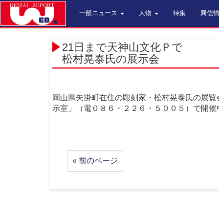
一般ニュース
人物
特集
興信
21日まで天神山文化Ｐで
松村晃泰氏の展示会
岡山県矢掛町在住の彫刻家・松村晃泰氏の展覧
示室」（電０８６・２２６・５００５）で開催
« 前のページ