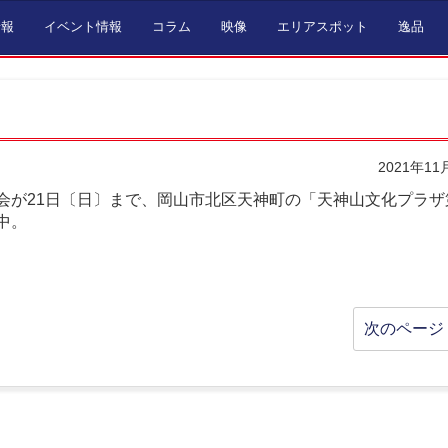
情報
イベント情報
コラム
映像
エリアスポット
逸品
2021年11
会が21日〔日〕まで、岡山市北区天神町の「天神山文化プラザ
中。
次のページ 