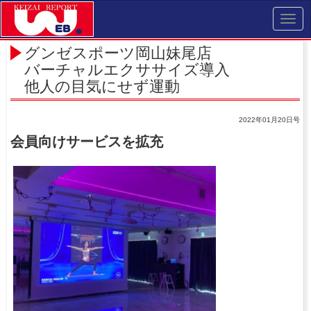
Toggl
navig
グンゼスポーツ岡山妹尾店
バーチャルエクササイズ導入
他人の目気にせず運動
2022年01月20日号
会員向けサービスを拡充