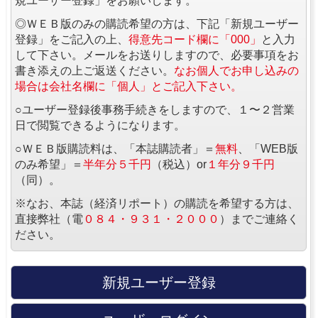
規ユーザー登録」をお願いします。
◎ＷＥＢ版のみの購読希望の方は、下記「新規ユーザー
登録」をご記入の上、
得意先コード欄に「000」
と入力
して下さい。メールをお送りしますので、必要事項をお
書き添えの上ご返送ください。
なお個人でお申し込みの
場合は会社名欄に「個人」とご記入下さい。
○ユーザー登録後事務手続きをしますので、１〜２営業
日で閲覧できるようになります。
○ＷＥＢ版購読料は、「本誌購読者」＝
無料
、「WEB版
のみ希望」＝
半年分５千円
（税込）or
１年分９千円
（同）。
※なお、本誌（経済リポート）の購読を希望する方は、
直接弊社（電
０８４・９３１・２０００
）までご連絡く
ださい。
新規ユーザー登録