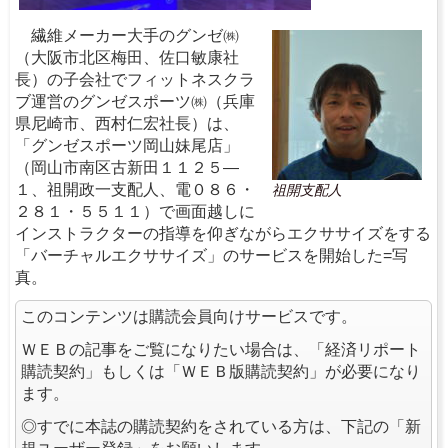
繊維メーカー大手のグンゼ㈱
（大阪市北区梅田、佐口敏康社
長）の子会社でフィットネスクラ
ブ運営のグンゼスポーツ㈱（兵庫
県尼崎市、西村仁宏社長）は、
「グンゼスポーツ岡山妹尾店」
（岡山市南区古新田１１２５―
１、祖開政一支配人、電０８６・
祖開支配人
２８１・５５１１）で画面越しに
インストラクターの指導を仰ぎながらエクササイズをする
「バーチャルエクササイズ」のサービスを開始した=写
真。
このコンテンツは購読会員向けサービスです。
ＷＥＢの記事をご覧になりたい場合は、「経済リポート
購読契約」もしくは「ＷＥＢ版購読契約」が必要になり
ます。
◎すでに本誌の購読契約をされている方は、下記の「新