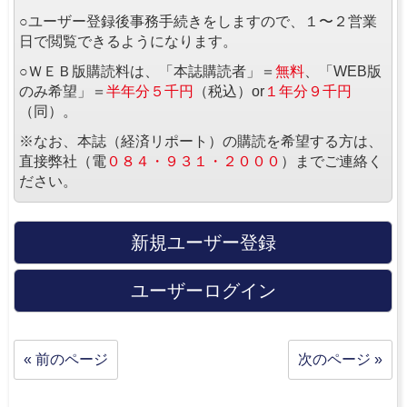
○ユーザー登録後事務手続きをしますので、１〜２営業
日で閲覧できるようになります。
○ＷＥＢ版購読料は、「本誌購読者」＝
無料
、「WEB版
のみ希望」＝
半年分５千円
（税込）or
１年分９千円
（同）。
※なお、本誌（経済リポート）の購読を希望する方は、
直接弊社（電
０８４・９３１・２０００
）までご連絡く
ださい。
新規ユーザー登録
ユーザーログイン
« 前のページ
次のページ »