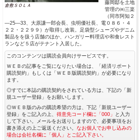
藤岡邸を土地
倉敷ＳＯＬＡ
管理の㈱三楽
（同市阿知２
―25―33、大原謙一郎会長、虫明優社長、電０８６・４
２２・２２９９）が取得し改装。足袋型シューズやデニム
製品をを扱う店舗のほか、ハンガリー料理店や和食レスト
ランなど５店がテナント入居した。
このコンテンツは購読会員向けサービスです。
ＷＥＢの記事をご覧になりたい場合は、「経済リポート
購読契約」もしくは「ＷＥＢ版購読契約」が必要になり
ます。
◎すでに本誌の購読契約をされている方は、下記の「新
規ユーザー登録」をお願いします。
◎ＷＥＢ版のみの購読希望の方は、下記「新規ユーザー
登録」をご記入の上、
得意先コード欄に「000」
と入力
して下さい。メールをお送りしますので、必要事項をお
書き添えの上ご返送ください。
なお個人でお申し込みの
場合は会社名欄に「個人」とご記入下さい。