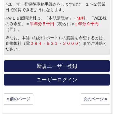
○ユーザー登録後事務手続きをしますので、１〜２営業
日で閲覧できるようになります。
○ＷＥＢ版購読料は、「本誌購読者」＝
無料
、「WEB版
のみ希望」＝
半年分５千円
（税込）or
１年分９千円
（同）。
※なお、本誌（経済リポート）の購読を希望する方は、
直接弊社（電
０８４・９３１・２０００
）までご連絡く
ださい。
新規ユーザー登録
ユーザーログイン
« 前のページ
次のページ »