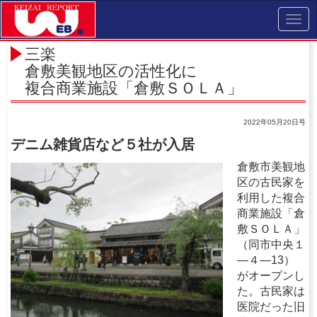
Toggl
navig
三楽
倉敷美観地区の活性化に
複合商業施設「倉敷ＳＯＬＡ」
2022年05月20日号
デニム雑貨店など５社が入居
倉敷市美観地
区の古民家を
利用した複合
商業施設「倉
敷ＳＯＬＡ」
（同市中央１
―４―13）
がオープンし
た。古民家は
医院だった旧