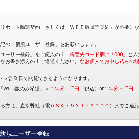
。
済リポート購読契約」もしくは「ＷＥＢ版購読契約」が必要に
下記の「新規ユーザー登録」をお願いします。
規ユーザー登録」をご記入の上、
得意先コード欄に「000」
と入
項をお書き添えの上ご返送ください。
なお個人でお申し込みの
〜２営業日で閲覧できるようになります。
「WEB版のみ希望」＝
半年分５千円
（税込）or
１年分９千円
する方は、直接弊社（電
０８４・９３１・２０００
）までご連
新規ユーザー登録