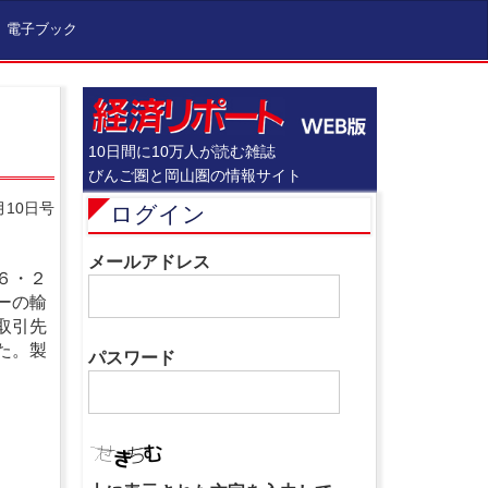
電子ブック
10日間に10万人が読む雑誌
びんご圏と岡山圏の情報サイト
月10日号
ログイン
メールアドレス
６・２
ーの輸
取引先
た。製
パスワード