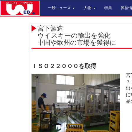
一般ニュース
人物
特集
興信
宮下酒造
ウイスキーの輸出を強化
中国や欧州の市場を獲得に
ＩＳＯ２２０００を取得
宮
７
出
に
品