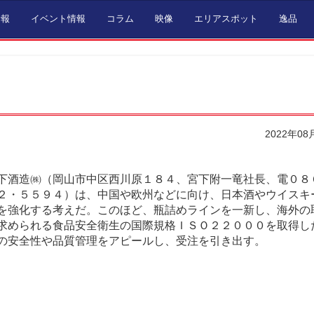
情報
イベント情報
コラム
映像
エリアスポット
逸品
2022年08
下酒造㈱（岡山市中区西川原１８４、宮下附一竜社長、電０８
２・５５９４）は、中国や欧州などに向け、日本酒やウイスキ
を強化する考えだ。このほど、瓶詰めラインを一新し、海外の
求められる食品安全衛生の国際規格ＩＳＯ２２０００を取得し
の安全性や品質管理をアピールし、受注を引き出す。