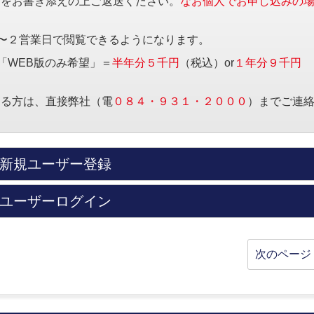
項をお書き添えの上ご返送ください。
なお個人でお申し込みの
〜２営業日で閲覧できるようになります。
「WEB版のみ希望」＝
半年分５千円
（税込）or
１年分９千円
する方は、直接弊社（電
０８４・９３１・２０００
）までご連
新規ユーザー登録
ユーザーログイン
次のページ 