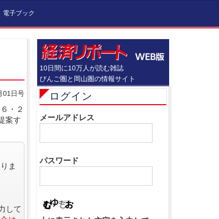
電子ブック
10日間に10万人が読む雑誌
びんご圏と岡山圏の情報サイト
月01日号
ログイン
８６・２
メールアドレス
提案す
パスワード
なりま
力して