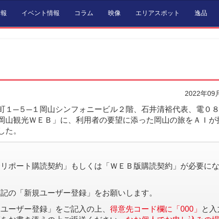
情報
イベント情報
コラム
映像
エリアスポット
逸品
2022年09
町１─５─１岡山シンフォニービル２階、石井清裕代表、電０
岡山観光ＷＥＢ」に、利用者の要望に添った岡山の旅をＡＩが
した。
。
済リポート購読契約」もしくは「ＷＥＢ版購読契約」が必要に
下記の「新規ユーザー登録」をお願いします。
規ユーザー登録」をご記入の上、
得意先コード欄に「000」
と入