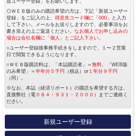
規ユーザー登録」をお願いします。
◎ＷＥＢ版のみの購読希望の方は、下記「新規ユーザー
登録」をご記入の上、
得意先コード欄に「000」
と入力
して下さい。メールをお送りしますので、必要事項をお
書き添えの上ご返送ください。
なお個人でお申し込みの
場合は会社名欄に「個人」とご記入下さい。
○ユーザー登録後事務手続きをしますので、１〜２営業
日で閲覧できるようになります。
○ＷＥＢ版購読料は、「本誌購読者」＝
無料
、「WEB版
のみ希望」＝
半年分５千円
（税込）or
１年分９千円
（同）。
※なお、本誌（経済リポート）の購読を希望する方は、
直接弊社（電
０８４・９３１・２０００
）までご連絡く
ださい。
新規ユーザー登録