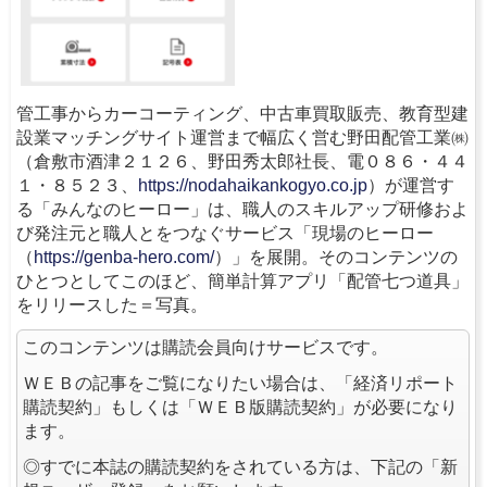
管工事からカーコーティング、中古車買取販売、教育型建
設業マッチングサイト運営まで幅広く営む野田配管工業㈱
（倉敷市酒津２１２６、野田秀太郎社長、電０８６・４４
１・８５２３、
https://nodahaikankogyo.co.jp
）が運営す
る「みんなのヒーロー」は、職人のスキルアップ研修およ
び発注元と職人とをつなぐサービス「現場のヒーロー
（
https://genba-hero.com/
）」を展開。そのコンテンツの
ひとつとしてこのほど、簡単計算アプリ「配管七つ道具」
をリリースした＝写真。
このコンテンツは購読会員向けサービスです。
ＷＥＢの記事をご覧になりたい場合は、「経済リポート
購読契約」もしくは「ＷＥＢ版購読契約」が必要になり
ます。
◎すでに本誌の購読契約をされている方は、下記の「新