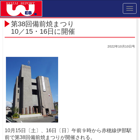
Toggl
navig
第38回備前焼まつり
10／15・16日に開催
2022年10月10日号
10月15日〔土〕、16日〔日〕午前９時から赤穂線伊部駅
前で第38回備前焼まつりが開催される。