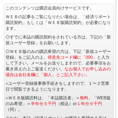
このコンテンツは購読会員向けサービスです。
ＷＥＢの記事をご覧になりたい場合は、「経済リポート
購読契約」もしくは「ＷＥＢ版購読契約」が必要になり
ます。
◎すでに本誌の購読契約をされている方は、下記の「新
規ユーザー登録」をお願いします。
◎ＷＥＢ版のみの購読希望の方は、下記「新規ユーザー
登録」をご記入の上、
得意先コード欄に「000」
と入力
して下さい。メールをお送りしますので、必要事項をお
書き添えの上ご返送ください。
なお個人でお申し込みの
場合は会社名欄に「個人」とご記入下さい。
○ユーザー登録後事務手続きをしますので、１〜２営業
日で閲覧できるようになります。
○ＷＥＢ版購読料は、「本誌購読者」＝
無料
、「WEB版
のみ希望」＝
半年分５千円
（税込）or
１年分９千円
（同）。