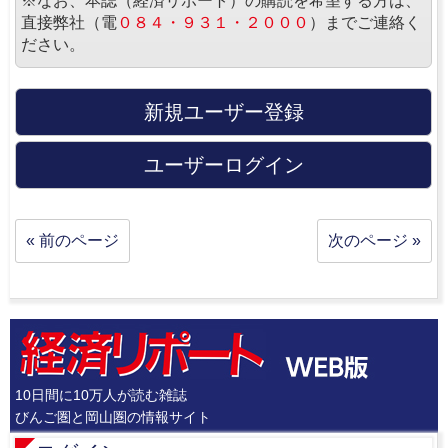
※なお、本誌（経済リポート）の購読を希望する方は、
直接弊社（電
０８４・９３１・２０００
）までご連絡く
ださい。
新規ユーザー登録
ユーザーログイン
« 前のページ
次のページ »
10日間に10万人が読む雑誌
びんご圏と岡山圏の情報サイト