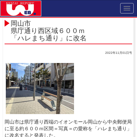
Toggl
navig
岡山市
県庁通り西区域６００ｍ
「ハレまち通り」に改名
2022年11月01日号
岡山市は県庁通り西端のイオンモール岡山から中央郵便局
に至る約６００ｍ区間＝写真＝の愛称を「ハレまち通り」
に改名すると発表した。