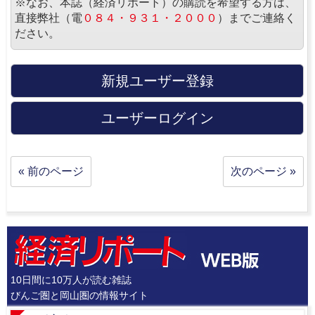
※なお、本誌（経済リポート）の購読を希望する方は、
直接弊社（電
０８４・９３１・２０００
）までご連絡く
ださい。
新規ユーザー登録
ユーザーログイン
« 前のページ
次のページ »
10日間に10万人が読む雑誌
びんご圏と岡山圏の情報サイト