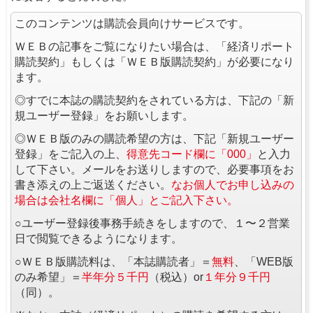
このコンテンツは購読会員向けサービスです。
ＷＥＢの記事をご覧になりたい場合は、「経済リポート
購読契約」もしくは「ＷＥＢ版購読契約」が必要になり
ます。
◎すでに本誌の購読契約をされている方は、下記の「新
規ユーザー登録」をお願いします。
◎ＷＥＢ版のみの購読希望の方は、下記「新規ユーザー
登録」をご記入の上、
得意先コード欄に「000」
と入力
して下さい。メールをお送りしますので、必要事項をお
書き添えの上ご返送ください。
なお個人でお申し込みの
場合は会社名欄に「個人」とご記入下さい。
○ユーザー登録後事務手続きをしますので、１〜２営業
日で閲覧できるようになります。
○ＷＥＢ版購読料は、「本誌購読者」＝
無料
、「WEB版
のみ希望」＝
半年分５千円
（税込）or
１年分９千円
（同）。