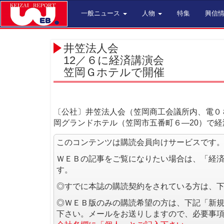
一般ニュース
人物
特集
興信
井笠法人会
12／６に経済講演会
笠岡Ｇホテルで開催
〔公社〕井笠法人会（笠岡商工会議所内、電０８
岡グランドホテル（笠岡市五番町６―20）で
このコンテンツは購読会員向けサービスです
ＷＥＢの記事をご覧になりたい場合は、「経
す。
◎すでに本誌の購読契約をされている方は、
◎ＷＥＢ版のみの購読希望の方は、下記「新
下さい。メールをお送りしますので、必要事