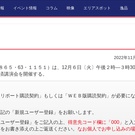
情報
イベント情報
コラム
映像
エリアスポット
逸品
2022年11
６５・63・１１５１）は、12月６日〔火〕午後２時―３時3
経済講演会を開催する。
。
済リポート購読契約」もしくは「ＷＥＢ版購読契約」が必要に
下記の「新規ユーザー登録」をお願いします。
規ユーザー登録」をご記入の上、
得意先コード欄に「000」
と入
項をお書き添えの上ご返送ください。
なお個人でお申し込みの