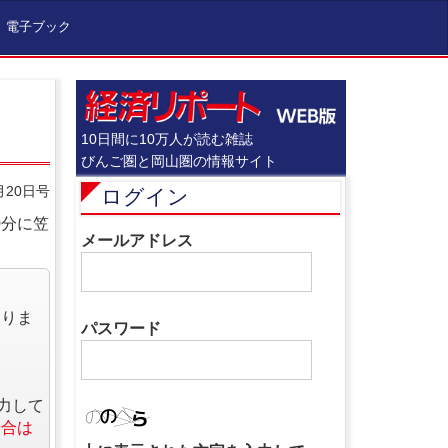
電子ブック
10日間に10万人が読む雑誌
びんご圏と岡山圏の情報サイト
月20日号
ログイン
0分に笠
メールアドレス
なりま
パスワード
力して
場合は