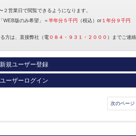
〜２営業日で閲覧できるようになります。
「WEB版のみ希望」＝
半年分５千円
（税込）or
１年分９千円
する方は、直接弊社（電
０８４・９３１・２０００
）までご連
新規ユーザー登録
ユーザーログイン
次のページ 