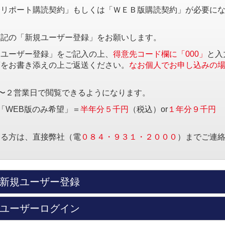
済リポート購読契約」もしくは「ＷＥＢ版購読契約」が必要に
下記の「新規ユーザー登録」をお願いします。
規ユーザー登録」をご記入の上、
得意先コード欄に「000」
と入
項をお書き添えの上ご返送ください。
なお個人でお申し込みの
〜２営業日で閲覧できるようになります。
「WEB版のみ希望」＝
半年分５千円
（税込）or
１年分９千円
する方は、直接弊社（電
０８４・９３１・２０００
）までご連
新規ユーザー登録
ユーザーログイン