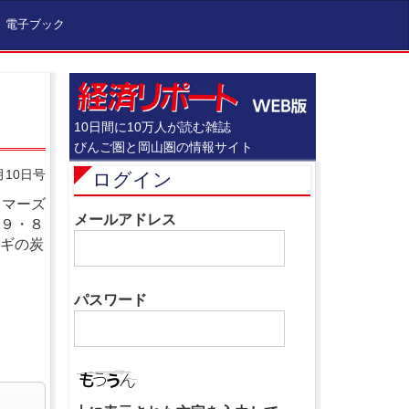
電子ブック
10日間に10万人が読む雑誌
びんご圏と岡山圏の情報サイト
月10日号
ログイン
（マーズ
メールアドレス
３９・８
ナギの炭
パスワード