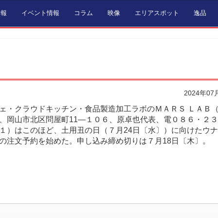
情報
イベント情報
コラム
映像
エリアスポット
逸品
2024年07
ェ・クラウドキッチン・食品製造加工ラボのＭＡＲＳ ＬＡＢ
、岡山市北区問屋町11―１０６、原卓也代表、電０８６・２
１）はこのほど、土用丑の日（７月24日〔水〕）に向けたウ
の注文予約を始めた。申し込み締め切りは７月18日〔木〕。
。