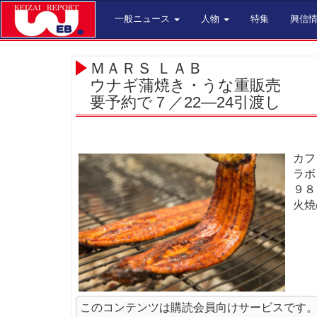
一般ニュース
人物
特集
興信
ＭＡＲＳ ＬＡＢ
ウナギ蒲焼き・うな重販売
要予約で７／22—24引渡し
カフ
ラボ
９８
火焼
このコンテンツは購読会員向けサービスです