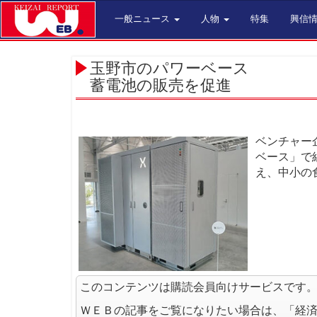
一般ニュース
人物
特集
興信
玉野市のパワーベース
蓄電池の販売を促進
ベンチャー
ベース」で
え、中小の
このコンテンツは購読会員向けサービスです
ＷＥＢの記事をご覧になりたい場合は、「経