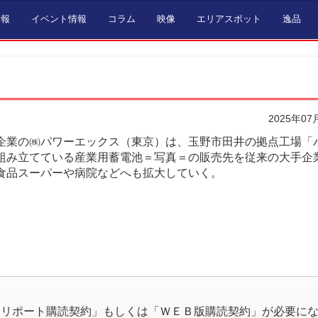
情報
イベント情報
コラム
映像
エリアスポット
逸品
2025年07
企業の㈱パワーエックス（東京）は、玉野市田井の拠点工場「
組み立てている産業用蓄電池＝写真＝の販売先を従来の大手企
食品スーパーや病院などへも拡大していく。
。
済リポート購読契約」もしくは「ＷＥＢ版購読契約」が必要に