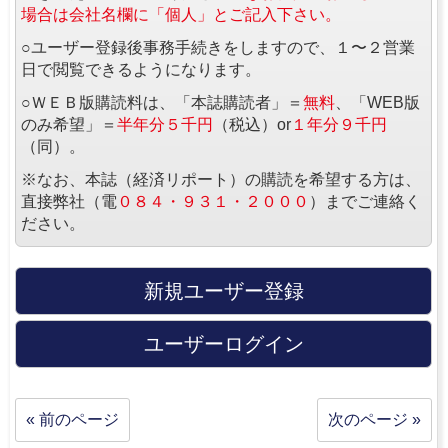
場合は会社名欄に「個人」とご記入下さい。
○ユーザー登録後事務手続きをしますので、１〜２営業
日で閲覧できるようになります。
○ＷＥＢ版購読料は、「本誌購読者」＝
無料
、「WEB版
のみ希望」＝
半年分５千円
（税込）or
１年分９千円
（同）。
※なお、本誌（経済リポート）の購読を希望する方は、
直接弊社（電
０８４・９３１・２０００
）までご連絡く
ださい。
新規ユーザー登録
ユーザーログイン
« 前のページ
次のページ »