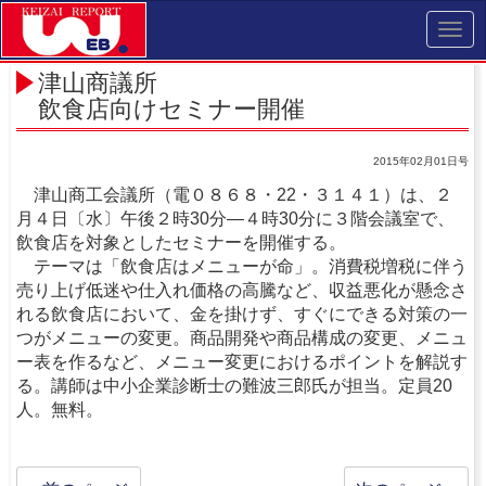
Toggl
navig
津山商議所
飲食店向けセミナー開催
2015年02月01日号
津山商工会議所（電０８６８・22・３１４１）は、２
月４日〔水〕午後２時30分―４時30分に３階会議室で、
飲食店を対象としたセミナーを開催する。
テーマは「飲食店はメニューが命」。消費税増税に伴う
売り上げ低迷や仕入れ価格の高騰など、収益悪化が懸念さ
れる飲食店において、金を掛けず、すぐにできる対策の一
つがメニューの変更。商品開発や商品構成の変更、メニュ
ー表を作るなど、メニュー変更におけるポイントを解説す
る。講師は中小企業診断士の難波三郎氏が担当。定員20
人。無料。