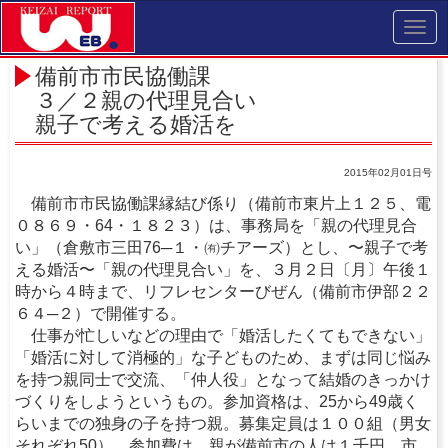
Toggl
navig
備前市市民協働課
３／２親の代理見合い
親子で考える婚活を
2015年02月01日号
備前市市民協働課縁結び係り（備前市東片上１２５、電
０８６９・64・１８２３）は、事務局を「親の代理見合
い」（倉敷市三田76─１・㈲チアーズ）とし、〜親子で考
える婚活〜「親の代理見合い」を、３月２日〔月〕午後１
時から４時まで、リフレセンターびぜん（備前市伊部２２
６４─２）で開催する。
仕事が忙しいなどの理由で「婚活したくてもできない」
「婚活に対して消極的」な子どものため、まずは同じ悩み
を持つ親同士で交流、「仲人役」となって結婚のきっかけ
づくりをしようというもの。参加資格は、25から49歳く
らいまでの独身の子を持つ親。募集定員は１００組（男女
それぞれ50）。参加費は、親が備前市の人は１千円、市