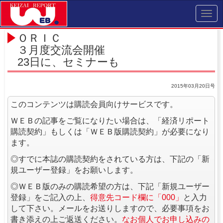
Toggl
navig
ＯＲＩＣ
３月度交流会開催
23日に、セミナーも
2015年03月20日号
このコンテンツは購読会員向けサービスです。
ＷＥＢの記事をご覧になりたい場合は、「経済リポート
購読契約」もしくは「ＷＥＢ版購読契約」が必要になり
ます。
◎すでに本誌の購読契約をされている方は、下記の「新
規ユーザー登録」をお願いします。
◎ＷＥＢ版のみの購読希望の方は、下記「新規ユーザー
登録」をご記入の上、
得意先コード欄に「000」
と入力
して下さい。メールをお送りしますので、必要事項をお
書き添えの上ご返送ください。
なお個人でお申し込みの