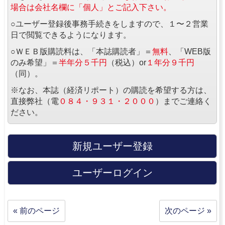
場合は会社名欄に「個人」とご記入下さい。
○ユーザー登録後事務手続きをしますので、１〜２営業
日で閲覧できるようになります。
○ＷＥＢ版購読料は、「本誌購読者」＝
無料
、「WEB版
のみ希望」＝
半年分５千円
（税込）or
１年分９千円
（同）。
※なお、本誌（経済リポート）の購読を希望する方は、
直接弊社（電
０８４・９３１・２０００
）までご連絡く
ださい。
新規ユーザー登録
ユーザーログイン
« 前のページ
次のページ »