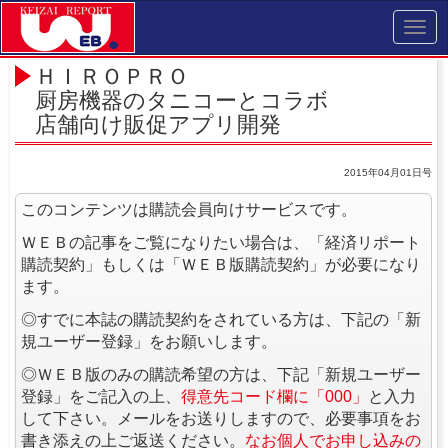
Toggl
navig
ＨＩＲＯＰＲＯ
厨房機器のタニコーとコラボ
店舗向け販促アプリ開発
2015年04月01日号
このコンテンツは購読会員向けサービスです。
ＷＥＢの記事をご覧になりたい場合は、「経済リポート
購読契約」もしくは「ＷＥＢ版購読契約」が必要になり
ます。
◎すでに本誌の購読契約をされている方は、下記の「新
規ユーザー登録」をお願いします。
◎ＷＥＢ版のみの購読希望の方は、下記「新規ユーザー
登録」をご記入の上、
得意先コード欄に「000」
と入力
して下さい。メールをお送りしますので、必要事項をお
書き添えの上ご返送ください。
なお個人でお申し込みの