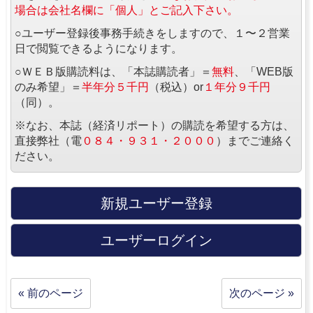
場合は会社名欄に「個人」とご記入下さい。
○ユーザー登録後事務手続きをしますので、１〜２営業
日で閲覧できるようになります。
○ＷＥＢ版購読料は、「本誌購読者」＝
無料
、「WEB版
のみ希望」＝
半年分５千円
（税込）or
１年分９千円
（同）。
※なお、本誌（経済リポート）の購読を希望する方は、
直接弊社（電
０８４・９３１・２０００
）までご連絡く
ださい。
新規ユーザー登録
ユーザーログイン
« 前のページ
次のページ »