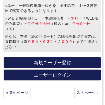
○ユーザー登録後事務手続きをしますので、１〜２営業
日で閲覧できるようになります。
○ＷＥＢ版購読料は、「本誌購読者」＝
無料
、「WEB版
のみ希望」＝
半年分５千円
（税込）or
１年分９千円
（同）。
※なお、本誌（経済リポート）の購読を希望する方は、
直接弊社（電
０８４・９３１・２０００
）までご連絡く
ださい。
新規ユーザー登録
ユーザーログイン
« 前のページ
次のページ »