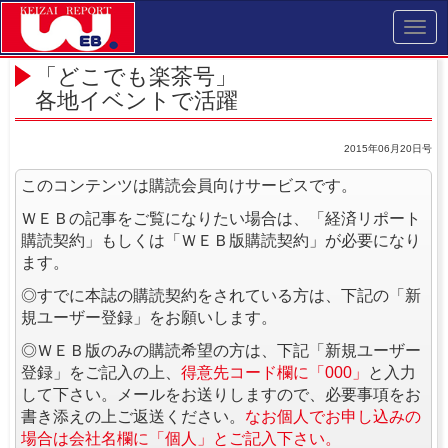
Toggl
navig
「どこでも楽茶号」
各地イベントで活躍
2015年06月20日号
このコンテンツは購読会員向けサービスです。
ＷＥＢの記事をご覧になりたい場合は、「経済リポート
購読契約」もしくは「ＷＥＢ版購読契約」が必要になり
ます。
◎すでに本誌の購読契約をされている方は、下記の「新
規ユーザー登録」をお願いします。
◎ＷＥＢ版のみの購読希望の方は、下記「新規ユーザー
登録」をご記入の上、
得意先コード欄に「000」
と入力
して下さい。メールをお送りしますので、必要事項をお
書き添えの上ご返送ください。
なお個人でお申し込みの
場合は会社名欄に「個人」とご記入下さい。