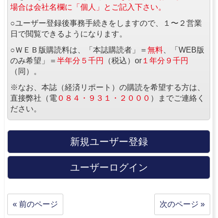
場合は会社名欄に「個人」とご記入下さい。
○ユーザー登録後事務手続きをしますので、１〜２営業
日で閲覧できるようになります。
○ＷＥＢ版購読料は、「本誌購読者」＝
無料
、「WEB版
のみ希望」＝
半年分５千円
（税込）or
１年分９千円
（同）。
※なお、本誌（経済リポート）の購読を希望する方は、
直接弊社（電
０８４・９３１・２０００
）までご連絡く
ださい。
新規ユーザー登録
ユーザーログイン
« 前のページ
次のページ »