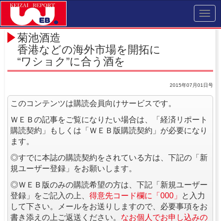
Toggl
navig
菊池酒造
香港などの海外市場を開拓に
“ワショク”に合う酒を
2015年07月01日号
このコンテンツは購読会員向けサービスです。
ＷＥＢの記事をご覧になりたい場合は、「経済リポート
購読契約」もしくは「ＷＥＢ版購読契約」が必要になり
ます。
◎すでに本誌の購読契約をされている方は、下記の「新
規ユーザー登録」をお願いします。
◎ＷＥＢ版のみの購読希望の方は、下記「新規ユーザー
登録」をご記入の上、
得意先コード欄に「000」
と入力
して下さい。メールをお送りしますので、必要事項をお
書き添えの上ご返送ください。
なお個人でお申し込みの