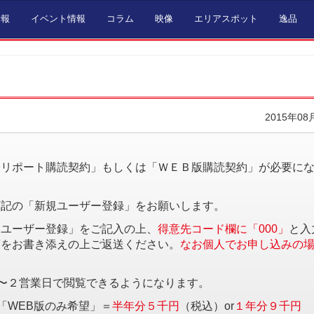
情報
イベント情報
コラム
映像
エリアスポット
逸品
2015年08
。
済リポート購読契約」もしくは「ＷＥＢ版購読契約」が必要に
下記の「新規ユーザー登録」をお願いします。
規ユーザー登録」をご記入の上、
得意先コード欄に「000」
と入
項をお書き添えの上ご返送ください。
なお個人でお申し込みの
〜２営業日で閲覧できるようになります。
「WEB版のみ希望」＝
半年分５千円
（税込）or
１年分９千円