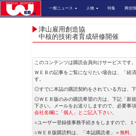
一般ニュース
人物
特集
興信
津山雇用創造協
中核的技術者育成研修開催
このコンテンツは購読会員向けサービスです
ＷＥＢの記事をご覧になりたい場合は、「経
す。
◎すでに本誌の購読契約をされている方は、
◎ＷＥＢ版のみの購読希望の方は、下記「新
下さい。メールをお送りしますので、必要事
会社名欄に「個人」とご記入下さい。
○ユーザー登録後事務手続きをしますので、１
○ＷＥＢ版購読料は、「本誌購読者」＝
無料
、