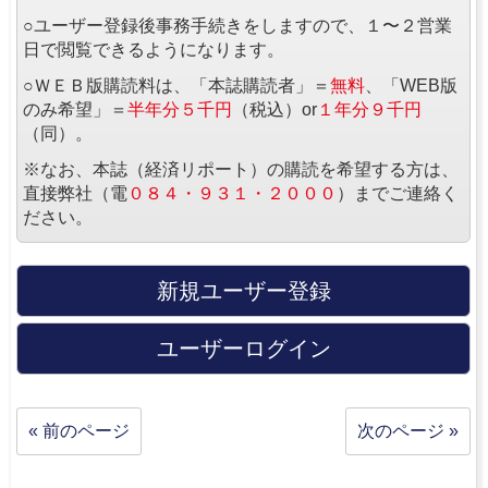
○ユーザー登録後事務手続きをしますので、１〜２営業
日で閲覧できるようになります。
○ＷＥＢ版購読料は、「本誌購読者」＝
無料
、「WEB版
のみ希望」＝
半年分５千円
（税込）or
１年分９千円
（同）。
※なお、本誌（経済リポート）の購読を希望する方は、
直接弊社（電
０８４・９３１・２０００
）までご連絡く
ださい。
新規ユーザー登録
ユーザーログイン
« 前のページ
次のページ »