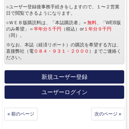
○ユーザー登録後事務手続きをしますので、１〜２営業
日で閲覧できるようになります。
○ＷＥＢ版購読料は、「本誌購読者」＝
無料
、「WEB版
のみ希望」＝
半年分５千円
（税込）or
１年分９千円
（同）。
※なお、本誌（経済リポート）の購読を希望する方は、
直接弊社（電
０８４・９３１・２０００
）までご連絡く
ださい。
新規ユーザー登録
ユーザーログイン
« 前のページ
次のページ »