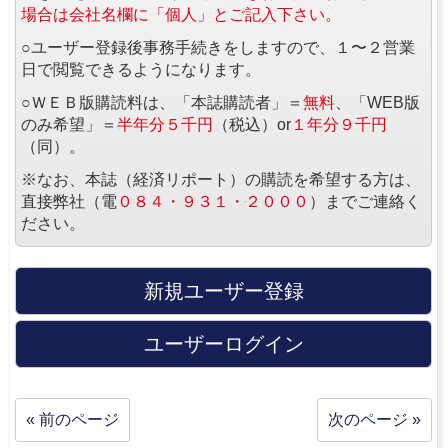
場合は会社名欄に「個人」とご記入下さい。
○ユーザー登録後事務手続きをしますので、１〜２営業
日で閲覧できるようになります。
○ＷＥＢ版購読料は、「本誌購読者」＝
無料
、「WEB版
のみ希望」＝
半年分５千円
（税込）or
１年分９千円
（同）。
※なお、本誌（経済リポート）の購読を希望する方は、
直接弊社（電
０８４・９３１・２０００
）までご連絡く
ださい。
新規ユーザー登録
ユーザーログイン
« 前のページ
次のページ »