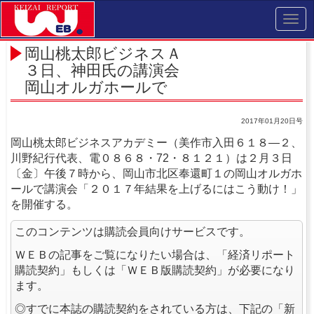
Toggl
navig
岡山桃太郎ビジネスＡ
３日、神田氏の講演会
岡山オルガホールで
2017年01月20日号
岡山桃太郎ビジネスアカデミー（美作市入田６１８―２、
川野紀行代表、電０８６８・72・８１２１）は２月３日
〔金〕午後７時から、岡山市北区奉還町１の岡山オルガホ
ールで講演会「２０１７年結果を上げるにはこう動け！」
を開催する。
このコンテンツは購読会員向けサービスです。
ＷＥＢの記事をご覧になりたい場合は、「経済リポート
購読契約」もしくは「ＷＥＢ版購読契約」が必要になり
ます。
◎すでに本誌の購読契約をされている方は、下記の「新