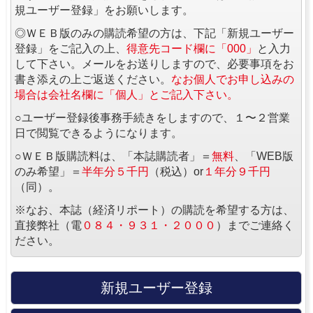
規ユーザー登録」をお願いします。
◎ＷＥＢ版のみの購読希望の方は、下記「新規ユーザー
登録」をご記入の上、
得意先コード欄に「000」
と入力
して下さい。メールをお送りしますので、必要事項をお
書き添えの上ご返送ください。
なお個人でお申し込みの
場合は会社名欄に「個人」とご記入下さい。
○ユーザー登録後事務手続きをしますので、１〜２営業
日で閲覧できるようになります。
○ＷＥＢ版購読料は、「本誌購読者」＝
無料
、「WEB版
のみ希望」＝
半年分５千円
（税込）or
１年分９千円
（同）。
※なお、本誌（経済リポート）の購読を希望する方は、
直接弊社（電
０８４・９３１・２０００
）までご連絡く
ださい。
新規ユーザー登録