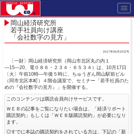
Toggl
navig
岡山経済研究所
若手社員向け講座
「会社数字の見方」
2017年08月20日号
〔一財〕岡山経済研究所（岡山市北区丸の内１
―15―20、電０８６・２３４・６５３４）は、10月17日
〔火〕午前10時―午後５時に、ちゅうぎん岡山駅前ビル
（同市北区本町）４階会議室で、セミナー「若手社員のた
めの『会社数字の見方』」を開催する。
このコンテンツは購読会員向けサービスです。
ＷＥＢの記事をご覧になりたい場合は、「経済リポート
購読契約」もしくは「ＷＥＢ版購読契約」が必要になり
ます。
◎すでに本誌の購読契約をされている方は、下記の「新