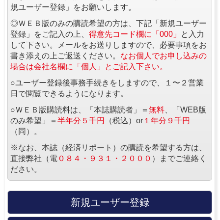
規ユーザー登録」をお願いします。
◎ＷＥＢ版のみの購読希望の方は、下記「新規ユーザー
登録」をご記入の上、
得意先コード欄に「000」
と入力
して下さい。メールをお送りしますので、必要事項をお
書き添えの上ご返送ください。
なお個人でお申し込みの
場合は会社名欄に「個人」とご記入下さい。
○ユーザー登録後事務手続きをしますので、１〜２営業
日で閲覧できるようになります。
○ＷＥＢ版購読料は、「本誌購読者」＝
無料
、「WEB版
のみ希望」＝
半年分５千円
（税込）or
１年分９千円
（同）。
※なお、本誌（経済リポート）の購読を希望する方は、
直接弊社（電
０８４・９３１・２０００
）までご連絡く
ださい。
新規ユーザー登録