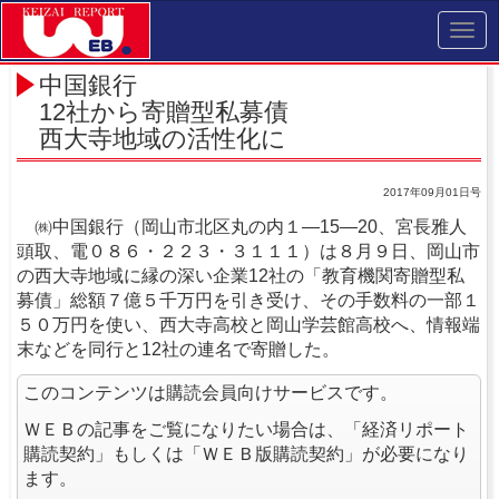
Toggl
navig
中国銀行
12社から寄贈型私募債
西大寺地域の活性化に
2017年09月01日号
㈱中国銀行（岡山市北区丸の内１―15―20、宮長雅人
頭取、電０８６・２２３・３１１１）は８月９日、岡山市
の西大寺地域に縁の深い企業12社の「教育機関寄贈型私
募債」総額７億５千万円を引き受け、その手数料の一部１
５０万円を使い、西大寺高校と岡山学芸館高校へ、情報端
末などを同行と12社の連名で寄贈した。
このコンテンツは購読会員向けサービスです。
ＷＥＢの記事をご覧になりたい場合は、「経済リポート
購読契約」もしくは「ＷＥＢ版購読契約」が必要になり
ます。