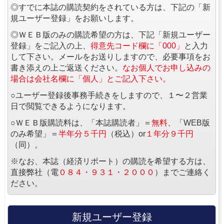
◎すでに本誌の購読契約をされている方は、下記の「新
規ユーザー登録」をお願いします。
◎ＷＥＢ版のみの購読希望の方は、下記「新規ユーザー
登録」をご記入の上、
得意先コード欄に「000」
と入力
して下さい。メールをお送りしますので、必要事項をお
書き添えの上ご返送ください。
なお個人でお申し込みの
場合は会社名欄に「個人」とご記入下さい。
○ユーザー登録後事務手続きをしますので、１〜２営業
日で閲覧できるようになります。
○ＷＥＢ版購読料は、「本誌購読者」＝
無料
、「WEB版
のみ希望」＝
半年分５千円
（税込）or
１年分９千円
（同）。
※なお、本誌（経済リポート）の購読を希望する方は、
直接弊社（電
０８４・９３１・２０００
）までご連絡く
ださい。
新規ユーザー登録