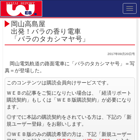
Toggl
navig
岡山高島屋
出発！バラの香り電車
「バラのタカシマヤ号」
2017年09月20日号
岡山電気軌道の路面電車に「バラのタカシマヤ号」＝写
真＝が登場した。
このコンテンツは購読会員向けサービスです。
ＷＥＢの記事をご覧になりたい場合は、「経済リポート
購読契約」もしくは「ＷＥＢ版購読契約」が必要になり
ます。
◎すでに本誌の購読契約をされている方は、下記の「新
規ユーザー登録」をお願いします。
◎ＷＥＢ版のみの購読希望の方は、下記「新規ユーザー