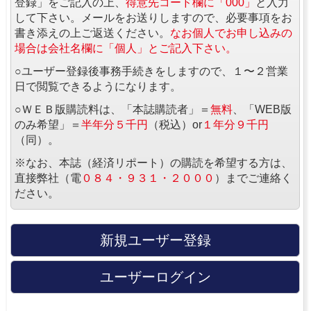
登録」をご記入の上、
得意先コード欄に「000」
と入力
して下さい。メールをお送りしますので、必要事項をお
書き添えの上ご返送ください。
なお個人でお申し込みの
場合は会社名欄に「個人」とご記入下さい。
○ユーザー登録後事務手続きをしますので、１〜２営業
日で閲覧できるようになります。
○ＷＥＢ版購読料は、「本誌購読者」＝
無料
、「WEB版
のみ希望」＝
半年分５千円
（税込）or
１年分９千円
（同）。
※なお、本誌（経済リポート）の購読を希望する方は、
直接弊社（電
０８４・９３１・２０００
）までご連絡く
ださい。
新規ユーザー登録
ユーザーログイン