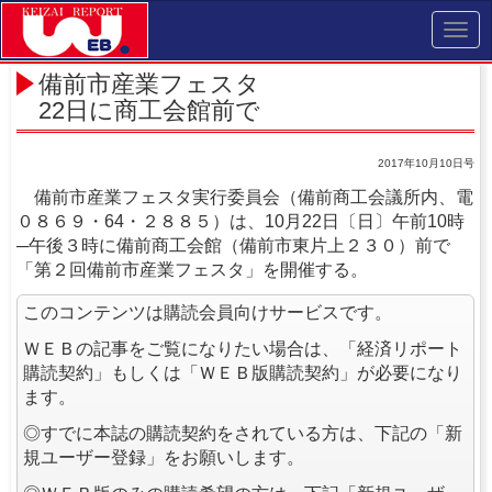
Toggl
navig
備前市産業フェスタ
22日に商工会館前で
2017年10月10日号
備前市産業フェスタ実行委員会（備前商工会議所内、電
０８６９・64・２８８５）は、10月22日〔日〕午前10時
─午後３時に備前商工会館（備前市東片上２３０）前で
「第２回備前市産業フェスタ」を開催する。
このコンテンツは購読会員向けサービスです。
ＷＥＢの記事をご覧になりたい場合は、「経済リポート
購読契約」もしくは「ＷＥＢ版購読契約」が必要になり
ます。
◎すでに本誌の購読契約をされている方は、下記の「新
規ユーザー登録」をお願いします。