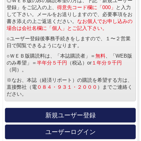
◎ＷＥＢ版のみの購読希望の方は、下記「新規ユーザー
登録」をご記入の上、
得意先コード欄に「000」
と入力
して下さい。メールをお送りしますので、必要事項をお
書き添えの上ご返送ください。
なお個人でお申し込みの
場合は会社名欄に「個人」とご記入下さい。
○ユーザー登録後事務手続きをしますので、１〜２営業
日で閲覧できるようになります。
○ＷＥＢ版購読料は、「本誌購読者」＝
無料
、「WEB版
のみ希望」＝
半年分５千円
（税込）or
１年分９千円
（同）。
※なお、本誌（経済リポート）の購読を希望する方は、
直接弊社（電
０８４・９３１・２０００
）までご連絡く
ださい。
新規ユーザー登録
ユーザーログイン