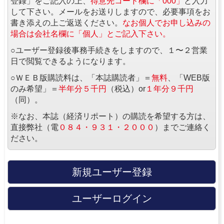
登録」をご記入の上、
得意先コード欄に「000」
と入力
して下さい。メールをお送りしますので、必要事項をお
書き添えの上ご返送ください。
なお個人でお申し込みの
場合は会社名欄に「個人」とご記入下さい。
○ユーザー登録後事務手続きをしますので、１〜２営業
日で閲覧できるようになります。
○ＷＥＢ版購読料は、「本誌購読者」＝
無料
、「WEB版
のみ希望」＝
半年分５千円
（税込）or
１年分９千円
（同）。
※なお、本誌（経済リポート）の購読を希望する方は、
直接弊社（電
０８４・９３１・２０００
）までご連絡く
ださい。
新規ユーザー登録
ユーザーログイン