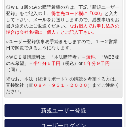
◎ＷＥＢ版のみの購読希望の方は、下記「新規ユーザー
登録」をご記入の上、
得意先コード欄に「000」
と入力
して下さい。メールをお送りしますので、必要事項をお
書き添えの上ご返送ください。
なお個人でお申し込みの
場合は会社名欄に「個人」とご記入下さい。
○ユーザー登録後事務手続きをしますので、１〜２営業
日で閲覧できるようになります。
○ＷＥＢ版購読料は、「本誌購読者」＝
無料
、「WEB版
のみ希望」＝
半年分５千円
（税込）or
１年分９千円
（同）。
※なお、本誌（経済リポート）の購読を希望する方は、
直接弊社（電
０８４・９３１・２０００
）までご連絡く
ださい。
新規ユーザー登録
ユーザーログイン