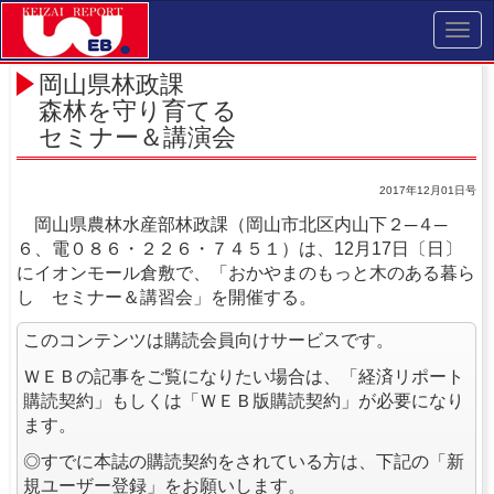
Toggl
navig
岡山県林政課
森林を守り育てる
セミナー＆講演会
2017年12月01日号
岡山県農林水産部林政課（岡山市北区内山下２─４─
６、電０８６・２２６・７４５１）は、12月17日〔日〕
にイオンモール倉敷で、「おかやまのもっと木のある暮ら
し セミナー＆講習会」を開催する。
このコンテンツは購読会員向けサービスです。
ＷＥＢの記事をご覧になりたい場合は、「経済リポート
購読契約」もしくは「ＷＥＢ版購読契約」が必要になり
ます。
◎すでに本誌の購読契約をされている方は、下記の「新
規ユーザー登録」をお願いします。