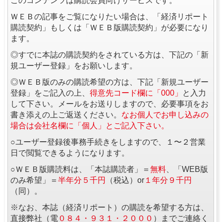
このコンテンツは購読会員向けサービスです。
ＷＥＢの記事をご覧になりたい場合は、「経済リポート
購読契約」もしくは「ＷＥＢ版購読契約」が必要になり
ます。
◎すでに本誌の購読契約をされている方は、下記の「新
規ユーザー登録」をお願いします。
◎ＷＥＢ版のみの購読希望の方は、下記「新規ユーザー
登録」をご記入の上、
得意先コード欄に「000」
と入力
して下さい。メールをお送りしますので、必要事項をお
書き添えの上ご返送ください。
なお個人でお申し込みの
場合は会社名欄に「個人」とご記入下さい。
○ユーザー登録後事務手続きをしますので、１〜２営業
日で閲覧できるようになります。
○ＷＥＢ版購読料は、「本誌購読者」＝
無料
、「WEB版
のみ希望」＝
半年分５千円
（税込）or
１年分９千円
（同）。
※なお、本誌（経済リポート）の購読を希望する方は、
直接弊社（電
０８４・９３１・２０００
）までご連絡く