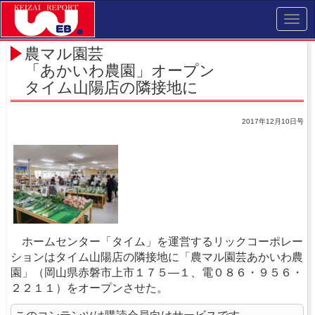
Toggl
navig
農マル園芸
「あかいわ農園」オープン
タイム山陽店の隣接地に
2017年12月10日号
ホームセンター「タイム」を運営するリックコーポレー
ションはタイム山陽店の隣接地に「農マル園芸あかいわ農
園」（岡山県赤磐市上市１７５―１、電０８６・９５６・
２２１１）をオープンさせた。