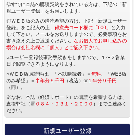
◎すでに本誌の購読契約をされている方は、下記の「新
規ユーザー登録」をお願いします。
◎ＷＥＢ版のみの購読希望の方は、下記「新規ユーザー
登録」をご記入の上、
得意先コード欄に「000」
と入力
して下さい。メールをお送りしますので、必要事項をお
書き添えの上ご返送ください。
なお個人でお申し込みの
場合は会社名欄に「個人」とご記入下さい。
○ユーザー登録後事務手続きをしますので、１〜２営業
日で閲覧できるようになります。
○ＷＥＢ版購読料は、「本誌購読者」＝
無料
、「WEB版
のみ希望」＝
半年分５千円
（税込）or
１年分９千円
（同）。
※なお、本誌（経済リポート）の購読を希望する方は、
直接弊社（電
０８４・９３１・２０００
）までご連絡く
ださい。
新規ユーザー登録