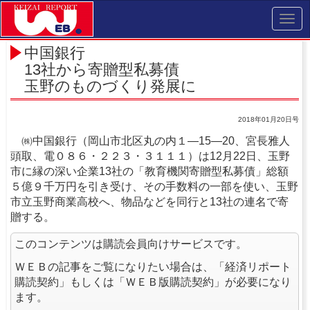
Toggl
navig
中国銀行
13社から寄贈型私募債
玉野のものづくり発展に
2018年01月20日号
㈱中国銀行（岡山市北区丸の内１―15―20、宮長雅人
頭取、電０８６・２２３・３１１１）は12月22日、玉野
市に縁の深い企業13社の「教育機関寄贈型私募債」総額
５億９千万円を引き受け、その手数料の一部を使い、玉野
市立玉野商業高校へ、物品などを同行と13社の連名で寄
贈する。
このコンテンツは購読会員向けサービスです。
ＷＥＢの記事をご覧になりたい場合は、「経済リポート
購読契約」もしくは「ＷＥＢ版購読契約」が必要になり
ます。