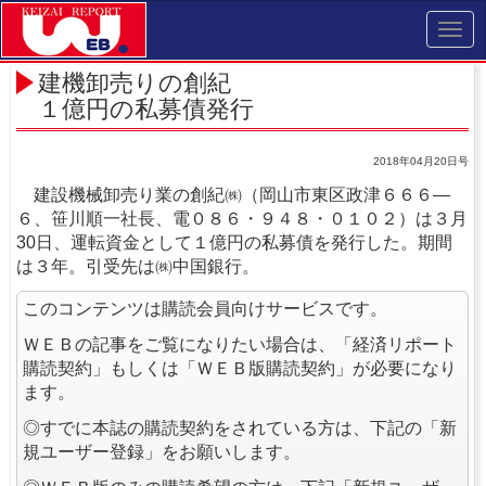
Toggl
navig
建機卸売りの創紀
１億円の私募債発行
2018年04月20日号
建設機械卸売り業の創紀㈱（岡山市東区政津６６６―
６、笹川順一社長、電０８６・９４８・０１０２）は３月
30日、運転資金として１億円の私募債を発行した。期間
は３年。引受先は㈱中国銀行。
このコンテンツは購読会員向けサービスです。
ＷＥＢの記事をご覧になりたい場合は、「経済リポート
購読契約」もしくは「ＷＥＢ版購読契約」が必要になり
ます。
◎すでに本誌の購読契約をされている方は、下記の「新
規ユーザー登録」をお願いします。