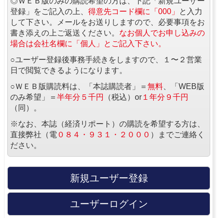
◎ＷＥＢ版のみの購読希望の方は、下記「新規ユーザー
登録」をご記入の上、
得意先コード欄に「000」
と入力
して下さい。メールをお送りしますので、必要事項をお
書き添えの上ご返送ください。
なお個人でお申し込みの
場合は会社名欄に「個人」とご記入下さい。
○ユーザー登録後事務手続きをしますので、１〜２営業
日で閲覧できるようになります。
○ＷＥＢ版購読料は、「本誌購読者」＝
無料
、「WEB版
のみ希望」＝
半年分５千円
（税込）or
１年分９千円
（同）。
※なお、本誌（経済リポート）の購読を希望する方は、
直接弊社（電
０８４・９３１・２０００
）までご連絡く
ださい。
新規ユーザー登録
ユーザーログイン