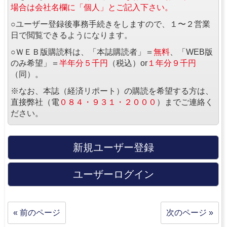
場合は会社名欄に「個人」とご記入下さい。
○ユーザー登録後事務手続きをしますので、１〜２営業
日で閲覧できるようになります。
○ＷＥＢ版購読料は、「本誌購読者」＝
無料
、「WEB版
のみ希望」＝
半年分５千円
（税込）or
１年分９千円
（同）。
※なお、本誌（経済リポート）の購読を希望する方は、
直接弊社（電
０８４・９３１・２０００
）までご連絡く
ださい。
新規ユーザー登録
ユーザーログイン
« 前のページ
次のページ »