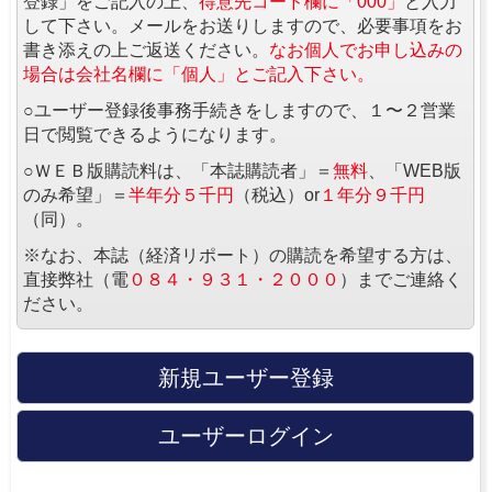
登録」をご記入の上、
得意先コード欄に「000」
と入力
して下さい。メールをお送りしますので、必要事項をお
書き添えの上ご返送ください。
なお個人でお申し込みの
場合は会社名欄に「個人」とご記入下さい。
○ユーザー登録後事務手続きをしますので、１〜２営業
日で閲覧できるようになります。
○ＷＥＢ版購読料は、「本誌購読者」＝
無料
、「WEB版
のみ希望」＝
半年分５千円
（税込）or
１年分９千円
（同）。
※なお、本誌（経済リポート）の購読を希望する方は、
直接弊社（電
０８４・９３１・２０００
）までご連絡く
ださい。
新規ユーザー登録
ユーザーログイン