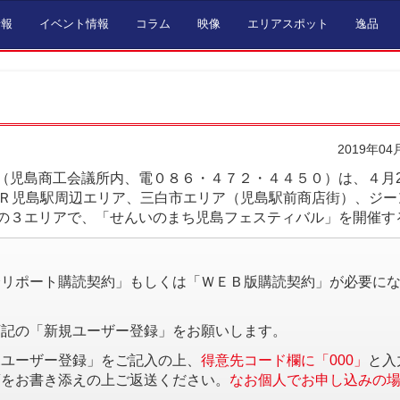
情報
イベント情報
コラム
映像
エリアスポット
逸品
2019年04
児島商工会議所内、電０８６・４７２・４４５０）は、４月2
ＪＲ児島駅周辺エリア、三白市エリア（児島駅前商店街）、ジー
の３エリアで、「せんいのまち児島フェスティバル」を開催す
。
済リポート購読契約」もしくは「ＷＥＢ版購読契約」が必要に
下記の「新規ユーザー登録」をお願いします。
規ユーザー登録」をご記入の上、
得意先コード欄に「000」
と入
項をお書き添えの上ご返送ください。
なお個人でお申し込みの