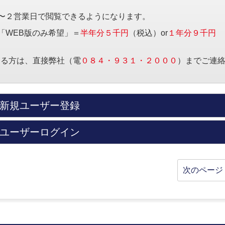
〜２営業日で閲覧できるようになります。
「WEB版のみ希望」＝
半年分５千円
（税込）or
１年分９千円
する方は、直接弊社（電
０８４・９３１・２０００
）までご連
新規ユーザー登録
ユーザーログイン
次のページ 