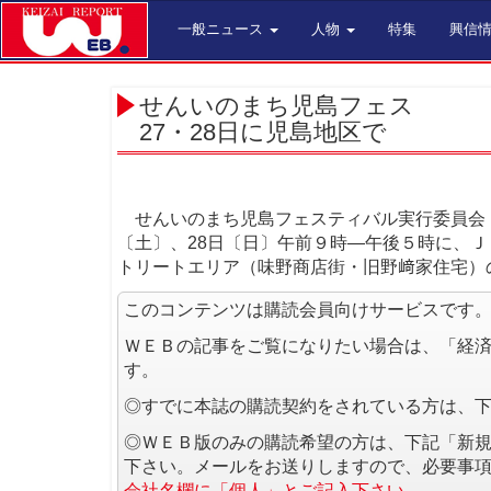
一般ニュース
人物
特集
興信
せんいのまち児島フェス
27・28日に児島地区で
せんいのまち児島フェスティバル実行委員会（
〔土〕、28日〔日〕午前９時―午後５時に、
トリートエリア（味野商店街・旧野﨑家住宅）
このコンテンツは購読会員向けサービスです
ＷＥＢの記事をご覧になりたい場合は、「経
す。
◎すでに本誌の購読契約をされている方は、
◎ＷＥＢ版のみの購読希望の方は、下記「新
下さい。メールをお送りしますので、必要事
会社名欄に「個人」とご記入下さい。