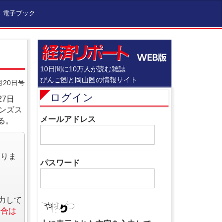
電子ブック
10日間に10万人が読む雑誌
びんご圏と岡山圏の情報サイト
月20日号
ログイン
7日
ンズス
メールアドレス
る。
なりま
パスワード
力して
場合は